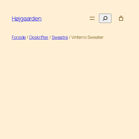
Spring
til
Søg
Højgaarden
indhold
Forside
/
Opskrifter
/
Sweatre
/ Vinterro Sweater