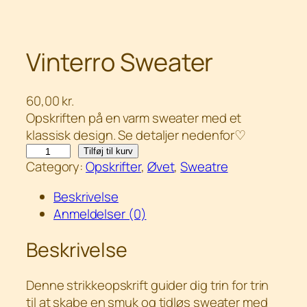
Vinterro Sweater
60,00
kr.
Opskriften på en varm sweater med et
klassisk design. Se detaljer nedenfor♡
V
Tilføj til kurv
Category:
Opskrifter
, 
Øvet
, 
Sweatre
i
n
Beskrivelse
t
Anmeldelser (0)
e
r
Beskrivelse
r
o
Denne strikkeopskrift guider dig trin for trin
S
til at skabe en smuk og tidløs sweater med
w