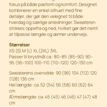
fokus på både pasform og komfort. Designet
e
kombinerer en enkel silhuet med fine
a
detaljer, der gør den velegnet til både
t
hverdag og særlige anledninger. Sweateren
e
strikkes oppefra og ned, hvilket gør det nemt
r
at tilpasse længde og ærmer undervejs.
a
n
Størrelser
t
XS (S) M (L) XL (2XL) 3XL
a
Passer til brystmål ca.: 80–85 (85–90) 90–
l
95 (95–100) 100–110 (110–120) 120–130 cm
Sweaterens overvidde: 90 (96) 104 (112) 120
(128) 136 cm
Hel længde: ca. 52 (54) 56 (58) 60 (62) 64
cm
Ærmelængde: ca. 45 (45) 46 (46) 47 (47) 48
cm