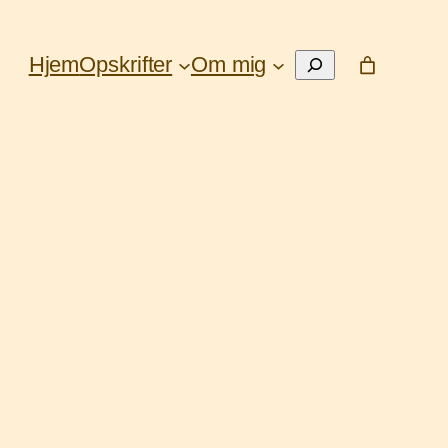
Søg
Hjem
Opskrifter
Om mig