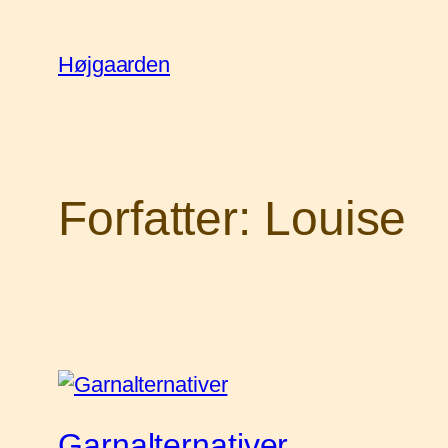
Spring
til
Højgaarden
indhold
Forfatter:
Louise
Garnalternativer